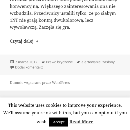
konwencyjną. Większego zainteresowania ona nie
wzbudziła. Przeciwnicy ustalili tylko, że po słabym
1NT nie grają kontrą dwukolorową, lecz
wywoławczą. Zaczęła się gra.
Jeszcze o zasłonach – z drugoligowych boisk
Czytaj dalej
Data
Kategorie
Tagi
7 marca 2012
Prawo brydżowe
alertowanie
,
zasłony
publikacji
do Jeszcze o zasłonach – z drugoligowych boisk
Dodaj komentarz
Dumnie wspierane przez WordPress
This website uses cookies to improve your experience.
We'll assume you're ok with this, but you can opt-out if you
wish.
Read More
Accept