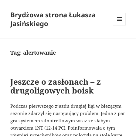
Brydżowa strona Łukasza
Jasińskiego
MENU
I
WIDGETY
Tag:
alertowanie
Jeszcze o zasłonach – z
drugoligowych boisk
Podczas pierwszego zjazdu drugiej ligi w bieżącym
sezonie zdarzył się następujący problem. Jedna z par
gra systemem silnotreflowym wraz ze słabym
otwarciem 1NT (12-14 PC). Poinformowała o tym
również przeciwników oraz położyła na stole kartę