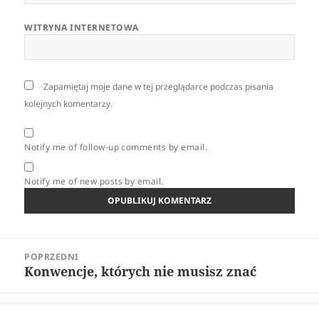
WITRYNA INTERNETOWA
Zapamiętaj moje dane w tej przeglądarce podczas pisania
kolejnych komentarzy.
Notify me of follow-up comments by email.
Notify me of new posts by email.
Nawigacja
POPRZEDNI
wpisu
Konwencje, których nie musisz znać
Poprzedni
wpis:
NASTĘPNY