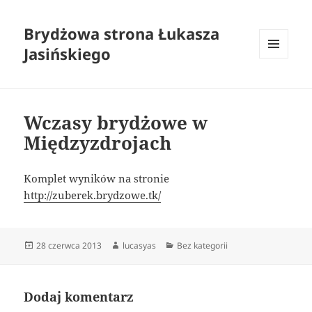
Brydżowa strona Łukasza
Jasińskiego
MENU
I
WIDGETY
Wczasy brydżowe w
Międzyzdrojach
Komplet wyników na stronie
http://zuberek.brydzowe.tk/
Data
Autor
Kategorie
28 czerwca 2013
lucasyas
Bez kategorii
publikacji
Dodaj komentarz