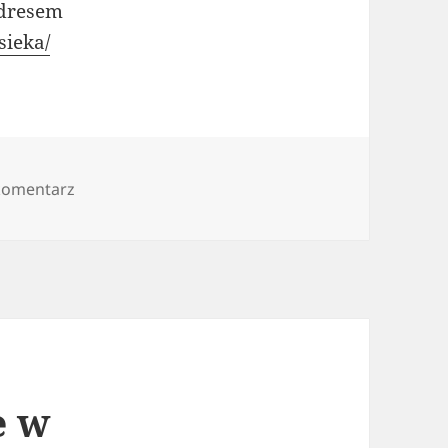
adresem
sieka/
do Przesieka 2016
komentarz
e w