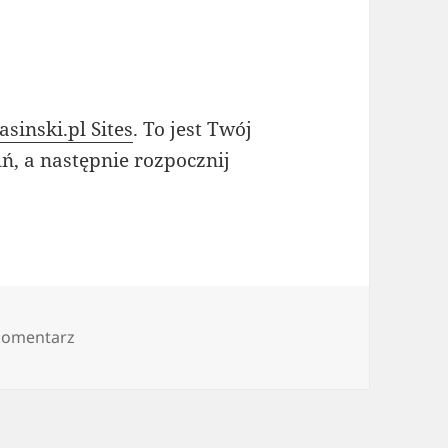
sinski.pl Sites
. To jest Twój
ń, a następnie rozpocznij
do Witaj, świecie!
komentarz