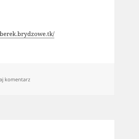
uberek.brydzowe.tk/
do Wczasy brydżowe w Międzyzdrojach
aj komentarz