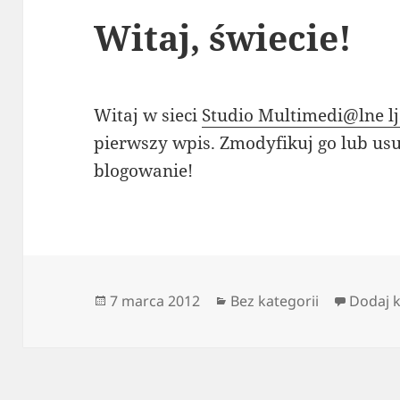
Witaj, świecie!
Witaj w sieci
Studio Multimedi@lne lja
pierwszy wpis. Zmodyfikuj go lub usu
blogowanie!
Data
Kategorie
7 marca 2012
Bez kategorii
Dodaj 
publikacji